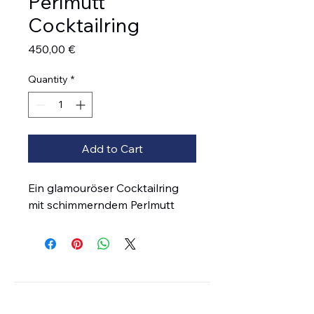
Perlmutt
Cocktailring
Price
450,00 €
Quantity
*
Add to Cart
Ein glamouröser Cocktailring 
mit schimmerndem Perlmutt