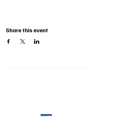
Share this event
Harald Hardy Herzmann
+49 177 55 70 707
dd-herzmann@t-online.de